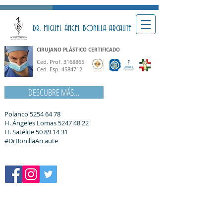
DR. MIGUEL ÁNGEL BONILLA ARCAUTE
CIRUJANO PLÁSTICO CERTIFICADO
Ced. Prof.
3168865
Ced. Esp.
4584712
DESCUBRE MÁS...
Polanco
5254 64 78
H. Ángeles Lomas
5247 48 22
H. Satélite
50 89 14 31
#DrBonillaArcaute