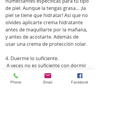
humectantes específicas para tu tipo 
de piel. Aunque la tengas grasa… ¡la 
piel se tiene que hidratar! Así que no 
olvides aplicarte crema hidratante 
antes de maquillarte por la mañana, 
y antes de acostarte. Además de 
usar una crema de protección solar.
4. Duerme lo suficiente.
 A veces no es suficiente con dormir 
8 horas si en ese periodo de tiempo 
nos hemos ido despertando 
Phone
Email
Facebook
constantemente. Lo importante es 
dormir lo suficiente, pero tener 
también un buen descanso.