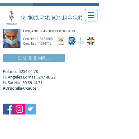
DR. MIGUEL ÁNGEL BONILLA ARCAUTE
CIRUJANO PLÁSTICO CERTIFICADO
Ced. Prof.
3168865
Ced. Esp.
4584712
DESCUBRE MÁS...
Polanco
5254 64 78
H. Ángeles Lomas
5247 48 22
H. Satélite
50 89 14 31
#DrBonillaArcaute