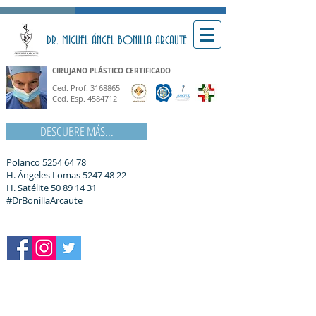
DR. MIGUEL ÁNGEL BONILLA ARCAUTE
CIRUJANO PLÁSTICO CERTIFICADO
Ced. Prof.
3168865
Ced. Esp.
4584712
DESCUBRE MÁS...
Polanco
5254 64 78
H. Ángeles Lomas
5247 48 22
H. Satélite
50 89 14 31
#DrBonillaArcaute